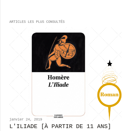
n
r
e
ARTICLES LES PLUS CONSULTÉS
g
i
s
t
r
e
r
u
n
c
o
m
m
e
n
janvier 24, 2019
t
L'ILIADE [À PARTIR DE 11 ANS]