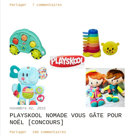
a
Partager
7 commentaires
i
r
e
novembre 02, 2015
PLAYSKOOL NOMADE VOUS GÂTE POUR
NOËL [CONCOURS]
Partager
198 commentaires