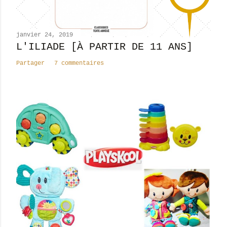
m
e
n
janvier 24, 2019
t
L'ILIADE [À PARTIR DE 11 ANS]
a
Partager
7 commentaires
i
r
e