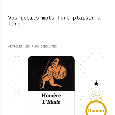
Vos petits mots font plaisir à
lire!
E
n
r
e
ARTICLES LES PLUS CONSULTÉS
g
i
s
t
r
e
r
u
n
c
o
m