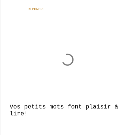
RÉPONDRE
Vos petits mots font plaisir à
lire!
E
n
r