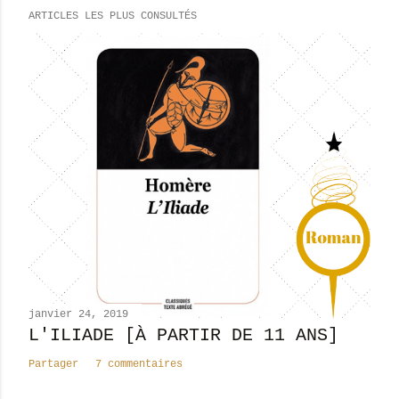
e
ARTICLES LES PLUS CONSULTÉS
g
i
s
t
r
e
r
u
n
c
o
m
m
e
n
janvier 24, 2019
t
L'ILIADE [À PARTIR DE 11 ANS]
a
Partager
7 commentaires
i
r