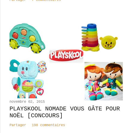
Partager
7 commentaires
i
r
e
novembre 02, 2015
PLAYSKOOL NOMADE VOUS GÂTE POUR
NOËL [CONCOURS]
Partager
198 commentaires