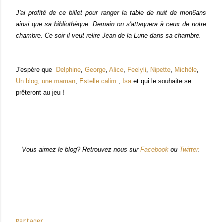
J'ai profité de ce billet pour ranger la table de nuit de mon6ans
ainsi que sa bibliothèque. Demain on s'attaquera à ceux de notre
chambre. Ce soir il veut relire Jean de la Lune dans sa chambre.
J'espère que
Delphine
,
George
,
Alice
,
Feelyli
,
Nipette
,
Michèle
,
Un blog, une maman
,
Estelle calim
,
Isa
et qui le souhaite se
prêteront au jeu !
Vous aimez le blog? Retrouvez nous sur
Facebook
ou
Twitter
.
Partager