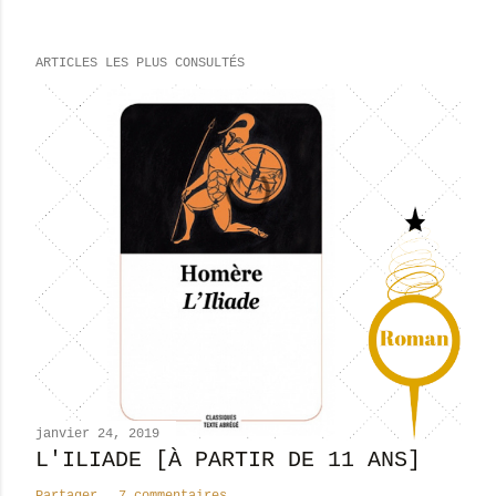
r
e
ARTICLES LES PLUS CONSULTÉS
g
i
s
t
r
e
r
u
n
c
o
m
m
e
n
janvier 24, 2019
t
L'ILIADE [À PARTIR DE 11 ANS]
a