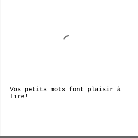
Vos petits mots font plaisir à
lire!
E
n
r
e
g
i