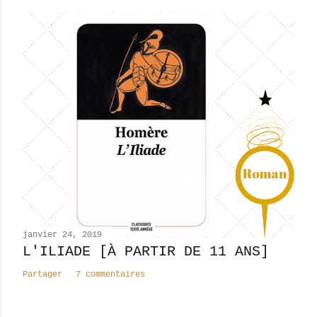
g
i
s
t
r
e
r
u
n
c
o
m
m
e
n
janvier 24, 2019
t
L'ILIADE [À PARTIR DE 11 ANS]
a
Partager
7 commentaires
i
r
e