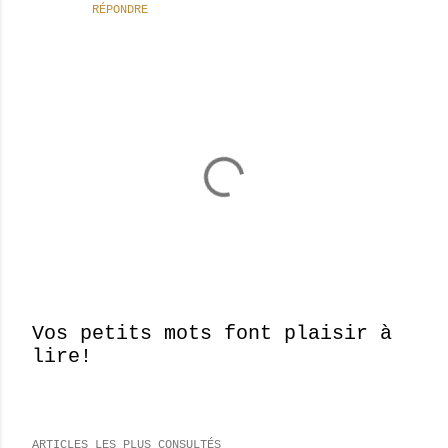
RÉPONDRE
Vos petits mots font plaisir à
lire!
E
n
r
e
ARTICLES LES PLUS CONSULTÉS