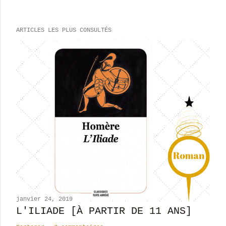
r
e
ARTICLES LES PLUS CONSULTÉS
g
i
s
t
r
e
r
u
n
c
o
m
m
e
n
janvier 24, 2019
t
L'ILIADE [À PARTIR DE 11 ANS]
a