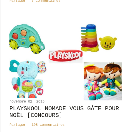
Partager
7 commentaires
i
r
e
novembre 02, 2015
PLAYSKOOL NOMADE VOUS GÂTE POUR
NOËL [CONCOURS]
Partager
198 commentaires