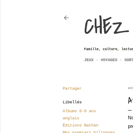
CHEZ
Famille, culture, lectu
JEUX
VOYAGES
SOR
Partager
av
A
Libellés
Albums 6-9 ans
No
anglais
Éditions Nathan
pr
Mes premiers bilingues