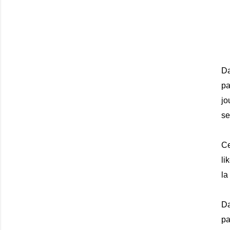
D
pa
jo
se
Ce
li
la
D
pa