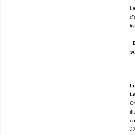
Le
d'
li
su
Le
Le
O
il
co
32