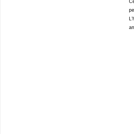
Ce
pe
L'
an