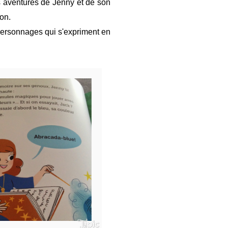
les aventures de Jenny et de son
çon.
s personnages qui s'expriment en