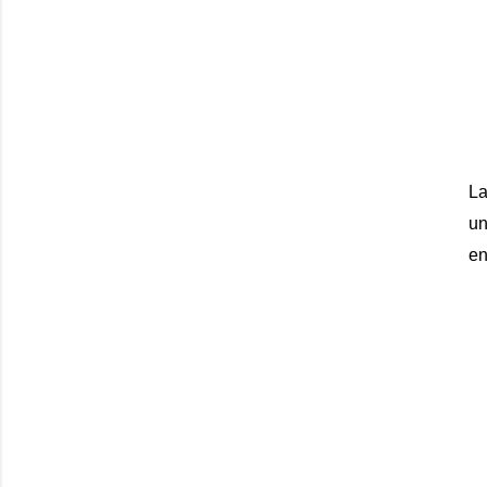
La
un
en