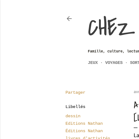
CHEZ
Famille, culture, lectu
JEUX
VOYAGES
SOR
Partager
av
A
Libellés
[
dessin
Editions Nathan
Éditions Nathan
La
livres d'activités