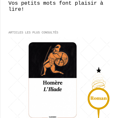
Vos petits mots font plaisir à
lire!
E
n
r
e
ARTICLES LES PLUS CONSULTÉS
g
i
s
t
r
e
r
u
n
c
o
m
m
e