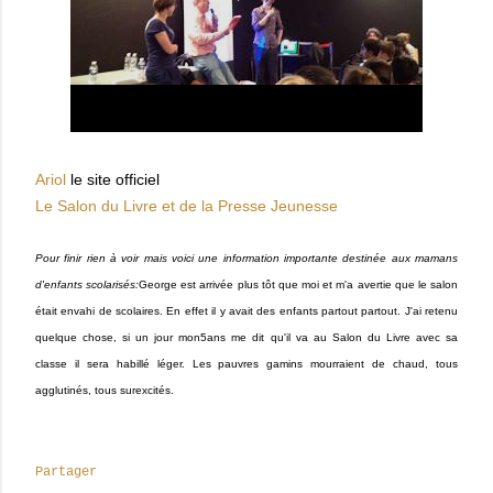
Ariol
le site officiel
Le Salon du Livre et de la Presse Jeunesse
Pour finir rien à voir mais voici une information importante destinée aux mamans
d'enfants scolarisés:
George est arrivée plus tôt que moi et m'a avertie que le salon
était envahi de scolaires. En effet il y avait des enfants partout partout. J'ai retenu
quelque chose, si un jour mon5ans me dit qu'il va au Salon du Livre avec sa
classe il sera habillé léger. Les pauvres gamins mourraient de chaud, tous
agglutinés, tous surexcités.
Partager