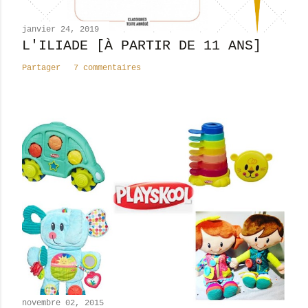
e
n
janvier 24, 2019
t
L'ILIADE [À PARTIR DE 11 ANS]
a
Partager
7 commentaires
i
r
e
novembre 02, 2015