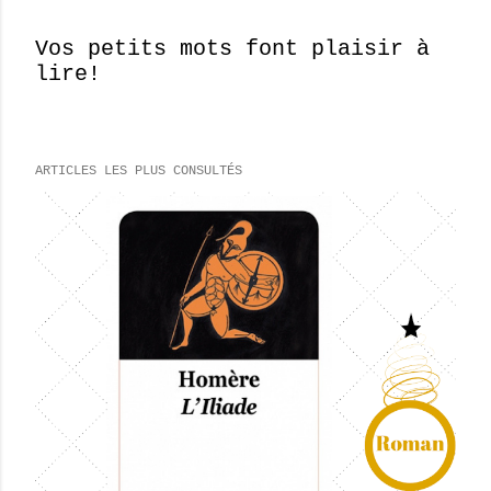
Vos petits mots font plaisir à
lire!
E
n
r
e
ARTICLES LES PLUS CONSULTÉS
g
i
s
t
r
e
r
u
n
c
o
m
m