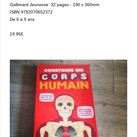
Gallimard Jeunesse
32 pages - 190 x 360mm
ISBN 9782070652372
De 6 à 9 ans
19.95€