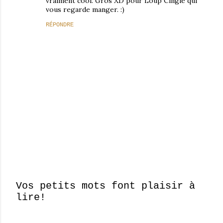
vraiment cool. Gros XD pour Loup Cinglé qui
vous regarde manger. :)
RÉPONDRE
Vos petits mots font plaisir à
lire!
E
n
r