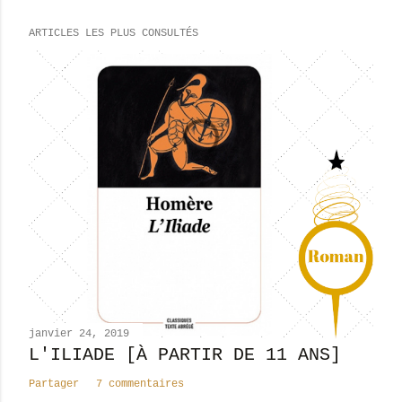
e
ARTICLES LES PLUS CONSULTÉS
g
i
s
t
r
e
r
u
n
c
o
m
m
e
n
janvier 24, 2019
t
L'ILIADE [À PARTIR DE 11 ANS]
a
Partager
7 commentaires
i