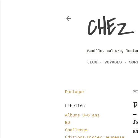
CHEZ
Famille, culture, lectu
JEUX
VOYAGES
SOR
Partager
oc
D
Libellés
Albums 3-6 ans
J'
BD
Challenge
ar
Éditions Didier Jeunesse