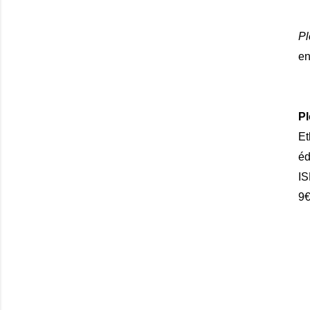
Pl
en
Pl
E
éd
I
9