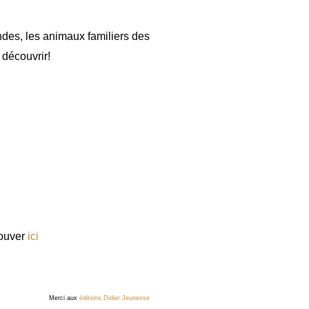
ndes, les animaux familiers des
A découvrir!
rouver
ici
Merci aux
éditions Didier Jeunesse