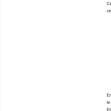
Ce
ce
En
le
Et