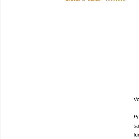
Vo
Pr
sa
lu