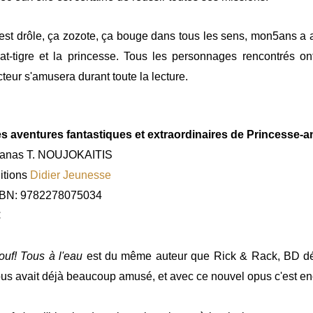
est drôle, ça zozote, ça bouge dans tous les sens, mon5ans a a
at-tigre et la princesse. Tous les personnages rencontrés ont
cteur s'amusera durant toute la lecture.
s aventures fantastiques et extraordinaires de Princesse-a
anas T. NOUJOKAITIS
itions
Didier Jeunesse
SBN: 9782278075034
€
ouf! Tous à l'eau
est du même auteur que Rick & Rack, BD d
us avait déjà beaucoup amusé, et avec ce nouvel opus c'est enc