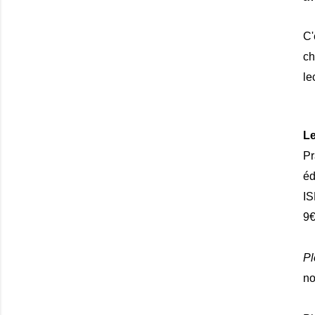
C'
ch
le
Le
Pr
éd
I
9
Pl
no