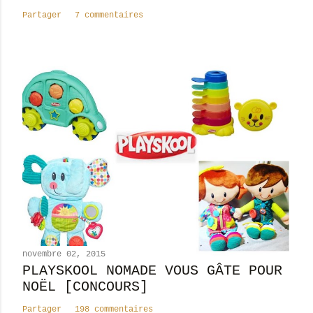
a
Partager
7 commentaires
i
r
e
novembre 02, 2015
PLAYSKOOL NOMADE VOUS GÂTE POUR
NOËL [CONCOURS]
Partager
198 commentaires