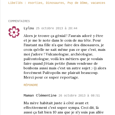
Libellés :
#sorties
Dinosaures
Puy de Dôme
vacances
COMMENTAIRES
Lylou
25 octobre 2013 à 20:44
Alors je trouve ça génial ! J'aurais adoré y être
et je me le note dans le coin de ma tête. Pour
l'instant ma fille n'a que faire des dinosaures, je
crois qu'elle ne sait même pas ce que c'est, mais
moi j'adore ! Vulcanologue, archéologue,
paléontologue, voilà les métiers que je voulais
faire quand j'étais petite (hmm vendeuse de
bonbons aussi mais c'est un autre sujet ;-)) alors
forcément Paléopolis me plairait beaucoup.
Merci pour ce super reportage.
RÉPONDRE
Maman Clémentine
26 octobre 2013 à 08:51
Ma mère habitait juste à côté avant et
effectivement c'est super sympa. Ceci dit, là
aussi ça fait bien 10 ans que je n'y suis pas allée