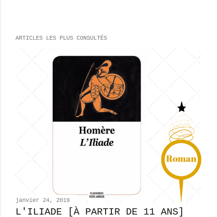
n
r
e
ARTICLES LES PLUS CONSULTÉS
g
i
s
t
r
e
r
u
n
c
o
m
m
e
n
janvier 24, 2019
t
L'ILIADE [À PARTIR DE 11 ANS]