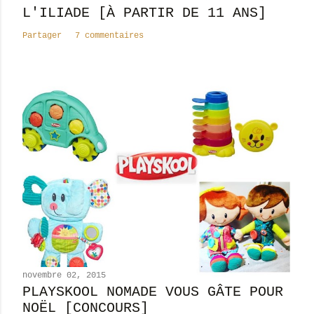
t
L'ILIADE [À PARTIR DE 11 ANS]
a
Partager
7 commentaires
i
r
e
novembre 02, 2015
PLAYSKOOL NOMADE VOUS GÂTE POUR
NOËL [CONCOURS]