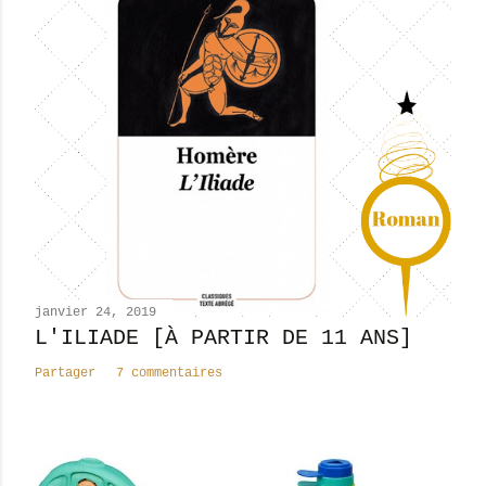
s
t
r
e
r
u
n
c
o
m
m
e
n
janvier 24, 2019
t
L'ILIADE [À PARTIR DE 11 ANS]
a
Partager
7 commentaires
i
r
e