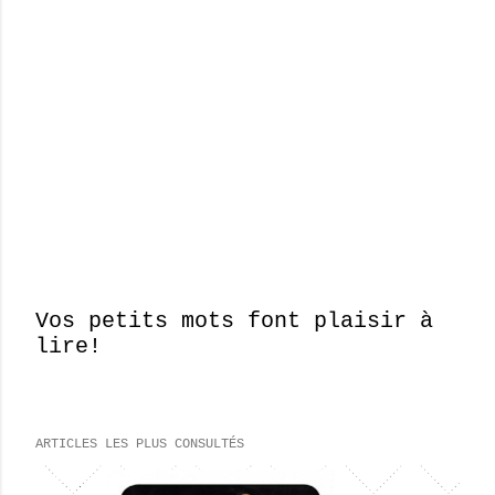
Vos petits mots font plaisir à
lire!
E
n
r
e
ARTICLES LES PLUS CONSULTÉS
g
i