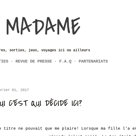
Accéder au contenu principal
 MADAME
res, sorties, jeux, voyages ici ou ailleurs
TIES
REVUE DE PRESSE
F.A.Q
PARTENARIATS
vrier 01, 2017
UI C'EST QUI DÉCIDE ICI?
e titre ne pouvait que me plaire!
L
orsque ma fille l'a e