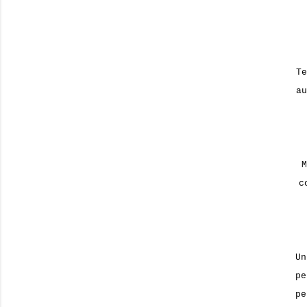
Te
au
M
c
Un
p
pe