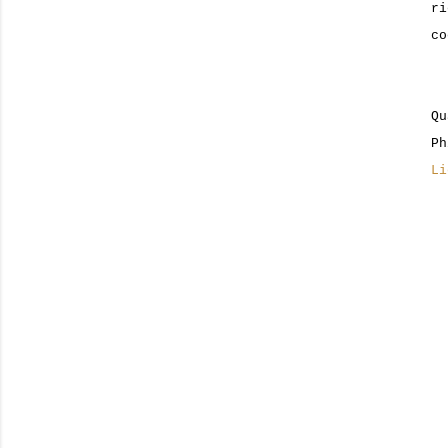
ri
co
Q
P
Li