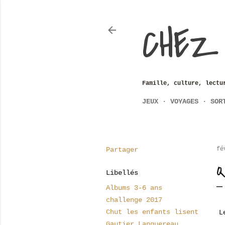
CHEZ
Famille, culture, lectu
JEUX
VOYAGES
SOR
Partager
fé
Q
Libellés
Albums 3-6 ans
challenge 2017
Chut les enfants lisent
L
Gautier Languereau