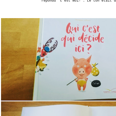
répondu 'c'est moi!'. Le ton
é
tait d