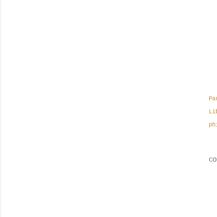
Pa
Li
ph
CO