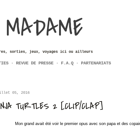
Accéder au contenu principal
 MADAME
res, sorties, jeux, voyages ici ou ailleurs
TIES
REVUE DE PRESSE
F.A.Q
PARTENARIATS
illet 05, 2016
INJA TURTLES 2 [CLIP/CLAP]
Mon grand avait été voir le premier opus avec son papa et des copain