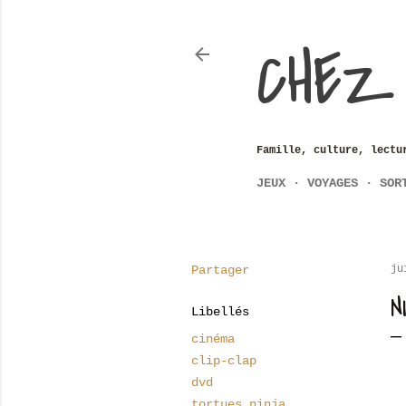
CHEZ
Famille, culture, lectu
JEUX
VOYAGES
SOR
Partager
ju
N
Libellés
cinéma
clip-clap
dvd
tortues ninja