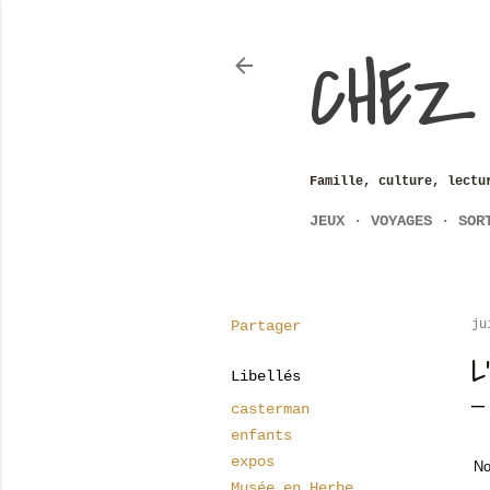
CHEZ
Famille, culture, lectu
JEUX
VOYAGES
SOR
Partager
ju
L
Libellés
casterman
enfants
expos
No
Musée en Herbe