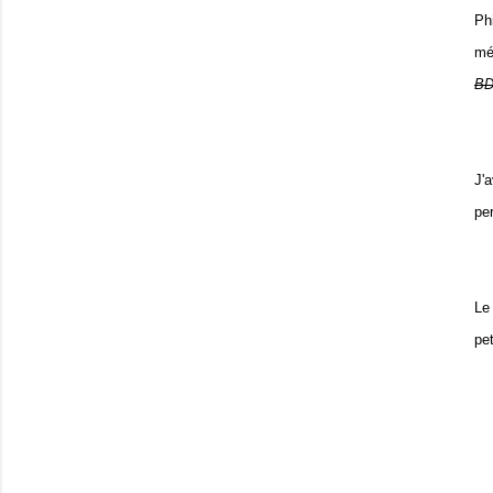
Ph
mé
BD
J'
per
Le
pet