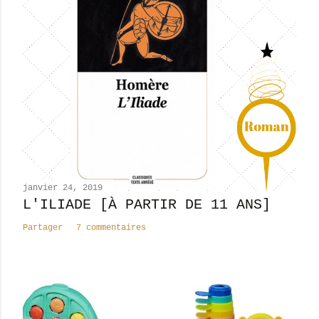
t
r
e
r
u
n
c
o
m
m
e
n
janvier 24, 2019
t
L'ILIADE [À PARTIR DE 11 ANS]
a
Partager
7 commentaires
i
r
e