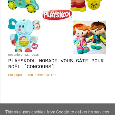
novembre 02, 2015
PLAYSKOOL NOMADE VOUS GÂTE POUR
NOËL [CONCOURS]
Partager
198 commentaires
Nombre total de pages vues
This site uses cookies from Google to deliver its services
8
2
5
2
0
1
9