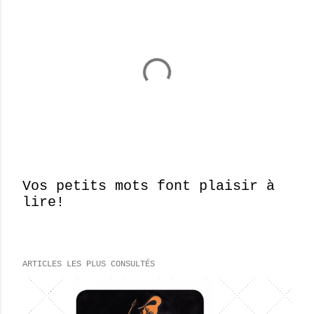
Vos petits mots font plaisir à
lire!
E
n
r
e
ARTICLES LES PLUS CONSULTÉS
g
i
s