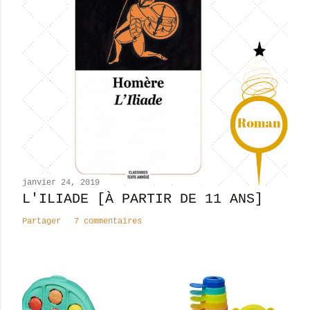
t
r
e
r
u
n
c
o
m
m
e
n
janvier 24, 2019
t
L'ILIADE [À PARTIR DE 11 ANS]
a
Partager
7 commentaires
i
r
e