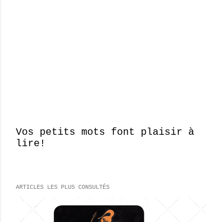
Vos petits mots font plaisir à
lire!
E
n
r
e
ARTICLES LES PLUS CONSULTÉS
g
i
s