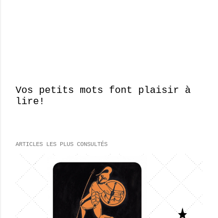
Vos petits mots font plaisir à
lire!
E
n
r
e
ARTICLES LES PLUS CONSULTÉS
g
i
s
t
r
e
r