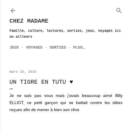
Accéder au contenu principal
CHEZ MADAME
Famille, culture, lectures, sorties, jeux, voyages ici
ou ailleurs
JEUX
VOYAGES
SORTIES
PLUS…
mars 19, 2016
UN TIGRE EN TUTU ♥
Je ne sais pas vous mais j'avais beaucoup aimé Billy
ELLIOT, ce petit
garçon qui se batt
ait contre les
idées
reçues afin de me
ner à
bien son
rêve.