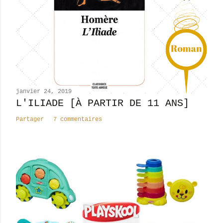
u
n
c
o
m
m
e
n
janvier 24, 2019
t
L'ILIADE [À PARTIR DE 11 ANS]
a
Partager
7 commentaires
i
r
e