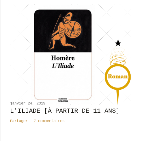
g
i
s
t
r
e
r
u
n
c
o
m
m
e
n
janvier 24, 2019
t
L'ILIADE [À PARTIR DE 11 ANS]
a
Partager
7 commentaires
i
r
e