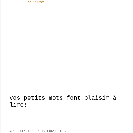
RÉPONDRE
Vos petits mots font plaisir à
lire!
E
n
r
e
ARTICLES LES PLUS CONSULTÉS