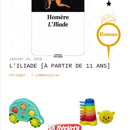
r
u
n
c
o
m
m
e
n
janvier 24, 2019
t
L'ILIADE [À PARTIR DE 11 ANS]
a
Partager
7 commentaires
i
r
e