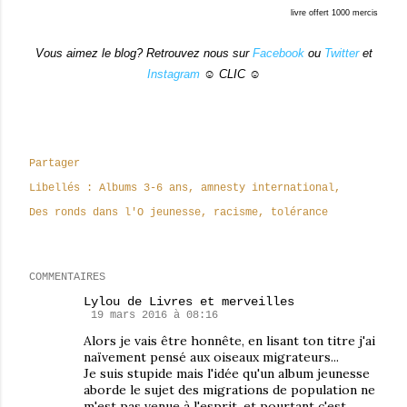
livre offert 1000 mercis
Vous aimez le blog? Retrouvez nous sur
Facebook
ou
Twitter
et
Instagram
☺ CLIC ☺
Partager
Libellés :
Albums 3-6 ans
amnesty international
Des ronds dans l'O jeunesse
racisme
tolérance
COMMENTAIRES
Lylou de Livres et merveilles
19 mars 2016 à 08:16
Alors je vais être honnête, en lisant ton titre j'ai
naïvement pensé aux oiseaux migrateurs...
Je suis stupide mais l'idée qu'un album jeunesse
aborde le sujet des migrations de population ne
m'est pas venue à l'esprit, et pourtant c'est