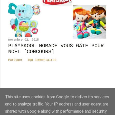
novembre 02, 2015
PLAYSKOOL NOMADE VOUS GÂTE POUR
NOËL [CONCOURS]
Partager
198 commentaires
Nombre total de pages vues
This site uses cookies from Google to deliver its services
8
2
4
4
6
1
6
and to analyze traffic. Your IP address and user-agent are
shared with Google along with performance and security