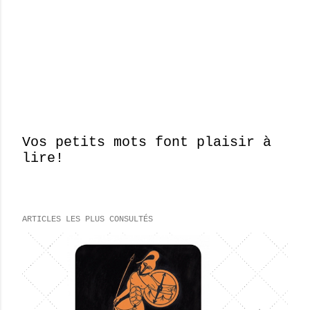
Vos petits mots font plaisir à
lire!
E
n
r
e
ARTICLES LES PLUS CONSULTÉS
g
i
s
t
r
e