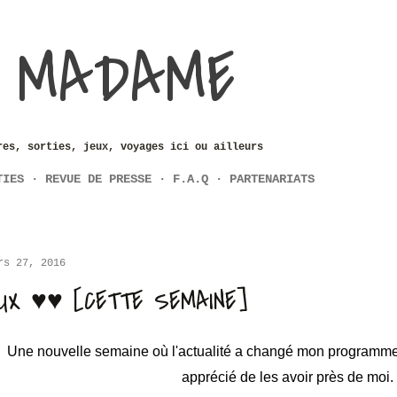
Accéder au contenu principal
 MADAME
res, sorties, jeux, voyages ici ou ailleurs
TIES
REVUE DE PRESSE
F.A.Q
PARTENARIATS
rs 27, 2016
UX ♥♥ [CETTE SEMAINE]
Une nouvelle semaine où l'actualité a changé mon programme in
apprécié de les avoir près de moi.