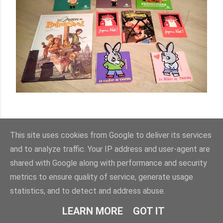
This site uses cookies from Google to deliver its services
- Trois titres édités chez
Quelle Histoire
and to analyze traffic. Your IP address and user-agent are
-
Les Quatre de Baker Street, Tome 1 : L'affaire du rideau bleu
-
Dans la toile
de la série Samue
l
, lecture dé
couvert
e à l'école
shared with Google along with performance and security
-
La Colère de Trotro
et Le bisou de TroTro
metrics to ensure quality of service, generate usage
statistics, and to detect and address abuse.
LEARN MORE
GOT IT