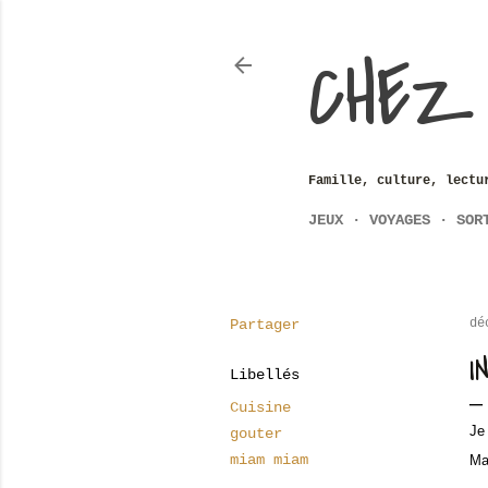
CHEZ
Famille, culture, lectu
JEUX
VOYAGES
SOR
Partager
dé
I
Libellés
Cuisine
Je 
gouter
miam miam
Ma