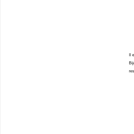
Il
Bi
re