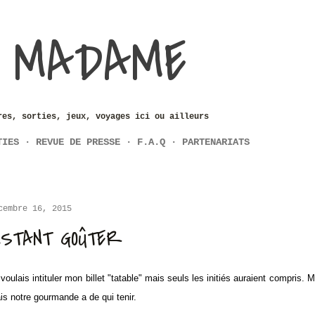
Accéder au contenu principal
 MADAME
res, sorties, jeux, voyages ici ou ailleurs
TIES
REVUE DE PRESSE
F.A.Q
PARTENARIATS
cembre 16, 2015
NSTANT GOÛTER
voulais intituler mon billet "tatable" mais seuls les initiés auraient compris. M
is notre gourmande a de qui tenir.