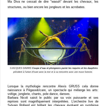
Ma Diva ne cessait de dire "waouh" devant les chevaux, les
structures, ou bien encore les jongleurs et les acrobates.
©JACQUES GAVARD
Coupe d’eau et plongeons parmi les requins et les dauphins
président à l’union d’Icare avec la mer et à sa rencontre avec une muse funeste.
Lorsque la mythologie rencontre Alexis GRUSS cela donne
naissance à Pégase&Icare, un spectacle qui mélange les arts:
voltige, jonglerie, chants, pole dance, danses.
Barbara Nicoli saisit le public par sa voix puissante et ses
reprises sont magnifiquement interprétées.
L'orchestre live de
Sylvain Rolland est brillant les chevaux évoluent en symbiose