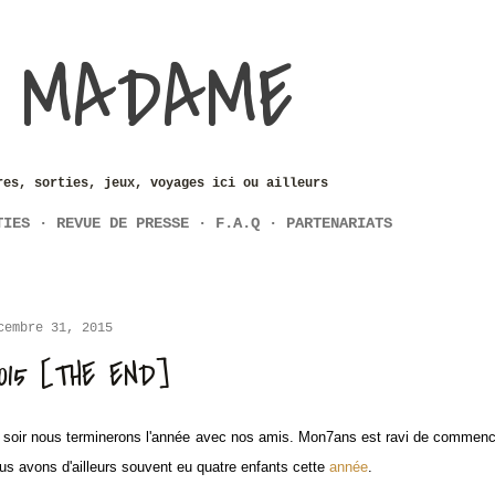
Accéder au contenu principal
 MADAME
res, sorties, jeux, voyages ici ou ailleurs
TIES
REVUE DE PRESSE
F.A.Q
PARTENARIATS
cembre 31, 2015
015 [THE END]
 soir nous terminerons l'année avec nos amis. Mon7ans est ravi de commenc
us avons d'ailleurs souvent eu quatre enfants cette
année
.