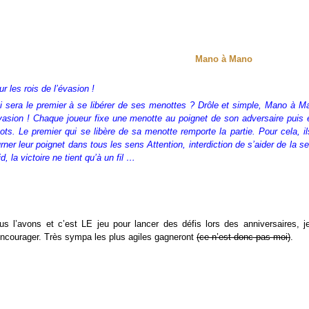
Mano à Mano
r les rois de l’évasion !
i sera le premier à se libérer de ses menottes ? Drôle et simple, Mano à Ma
évasion ! Chaque joueur fixe une menotte au poignet de son adversaire puis e
cots. Le premier qui se libère de sa menotte remporte la partie. Pour cela, il
rner leur poignet dans tous les sens Attention, interdiction de s’aider de la se
id, la victoire ne tient qu’à un fil …
us l’avons et c’est LE jeu pour lancer des défis lors des anniversaires, 
encourager. Très sympa les plus agiles gagneront
(ce n’est donc pas moi)
.