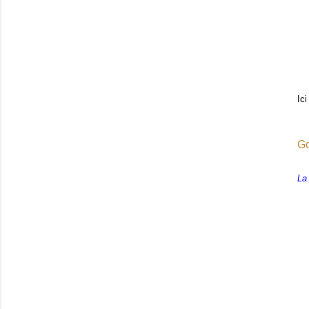
Ic
Go
La