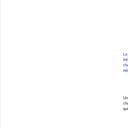
La
tr
ch
ret
Un
ch
qu