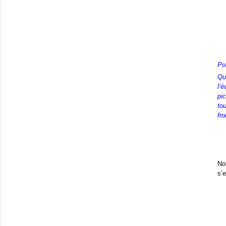
Pou
Qu
l’
pi
tou
fro
No
s’