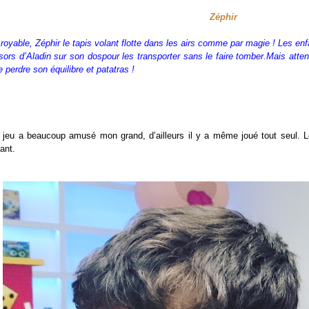
Zéphir
croyable, Zéphir le tapis volant flotte dans les airs comme par magie ! Les enf
ésors d’Aladin sur son dospour les transporter sans le faire tomber.Mais attent
e perdre son équilibre et patatras !
 jeu a beaucoup amusé mon grand, d’ailleurs il y a même joué tout seul. L
ant.