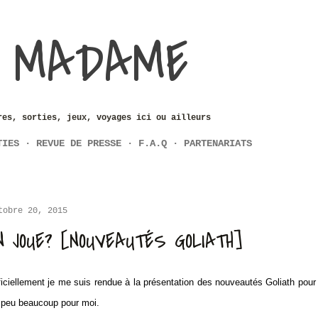
Accéder au contenu principal
 MADAME
res, sorties, jeux, voyages ici ou ailleurs
TIES
REVUE DE PRESSE
F.A.Q
PARTENARIATS
tobre 20, 2015
N JOUE? [NOUVEAUTÉS GOLIATH]
ficiellement je me suis rendue à la présentation des nouveautés Goliath pour 
 peu beaucoup pour moi.