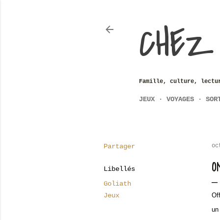
CHEZ
Famille, culture, lectu
JEUX
VOYAGES
SOR
Partager
oc
O
Libellés
Goliath
Jeux
Of
un