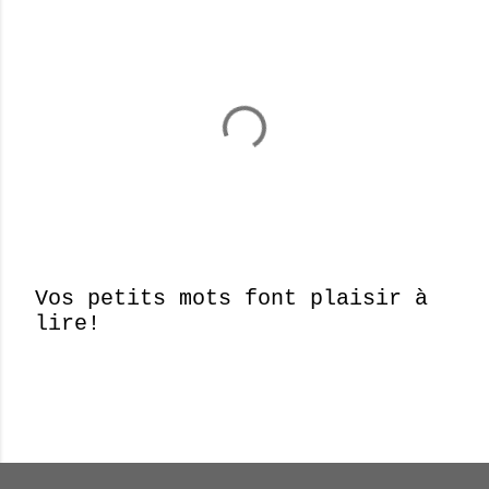
Vos petits mots font plaisir à
lire!
E
n
r
e
g
i
s
Nombre total de pages vues