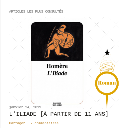
r
e
ARTICLES LES PLUS CONSULTÉS
g
i
s
t
r
e
r
u
n
c
o
m
m
e
n
janvier 24, 2019
t
L'ILIADE [À PARTIR DE 11 ANS]
a
Partager
7 commentaires
i