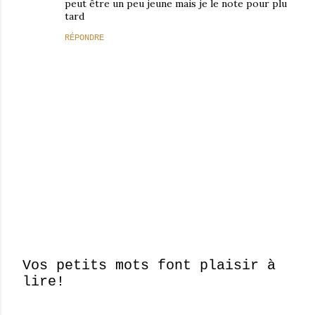
peut être un peu jeune mais je le note pour plu
tard
RÉPONDRE
Vos petits mots font plaisir à
lire!
E
n