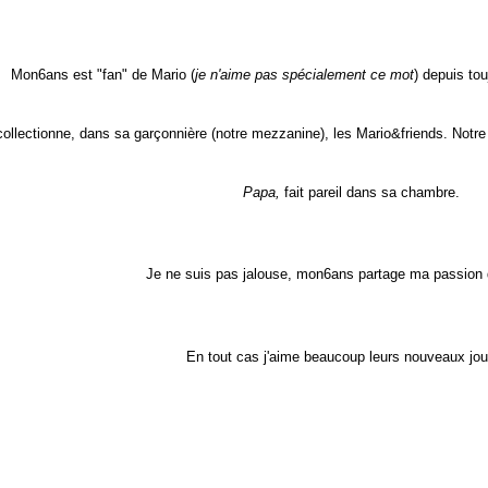
Mon6ans est "fan" de Mario (
je n'aime pas spécialement ce mot
) depuis to
collectionne, dans sa garçonnière (notre mezzanine), les Mario&friends. Notre 
Papa,
fait pareil dans sa chambre.
Je ne suis pas jalouse, mon6ans partage ma passion d
En tout cas j'aime beaucoup leurs nouveaux jo