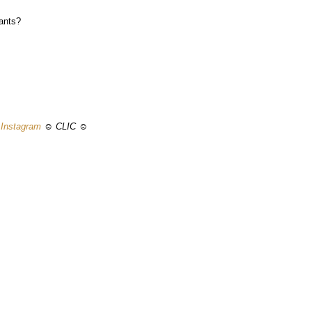
ants?
t
Instagram
☺ CLIC ☺