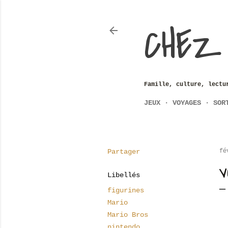
CHEZ
Famille, culture, lectu
JEUX
VOYAGES
SOR
Partager
fé
V
Libellés
figurines
Mario
Mario Bros
nintendo