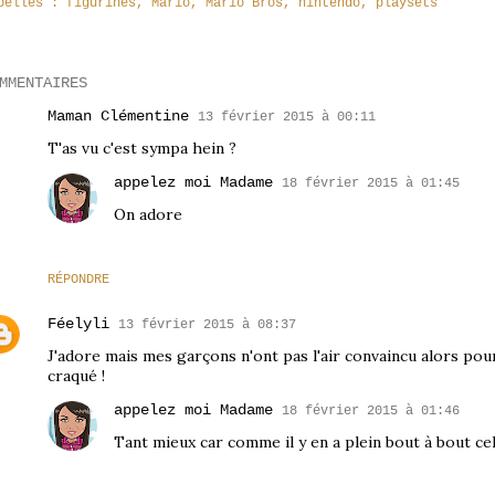
bellés :
figurines
Mario
Mario Bros
nintendo
playsets
MMENTAIRES
Maman Clémentine
13 février 2015 à 00:11
T'as vu c'est sympa hein ?
appelez moi Madame
18 février 2015 à 01:45
On adore
RÉPONDRE
Féelyli
13 février 2015 à 08:37
J'adore mais mes garçons n'ont pas l'air convaincu alors pour 
craqué !
appelez moi Madame
18 février 2015 à 01:46
Tant mieux car comme il y en a plein bout à bout ce