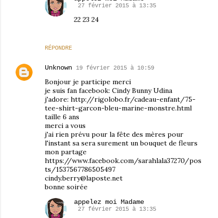
27 février 2015 à 13:35
22 23 24
RÉPONDRE
Unknown
19 février 2015 à 10:59
Bonjour je participe merci
je suis fan facebook: Cindy Bunny Udina
j'adore: http://rigolobo.fr/cadeau-enfant/75-
tee-shirt-garcon-bleu-marine-monstre.html
taille 6 ans
merci a vous
j'ai rien prévu pour la fête des mères pour
l'instant sa sera surement un bouquet de fleurs
mon partage
https://www.facebook.com/sarahlala37270/pos
ts/1537567786505497
cindy.berry@laposte.net
bonne soirée
appelez moi Madame
27 février 2015 à 13:35