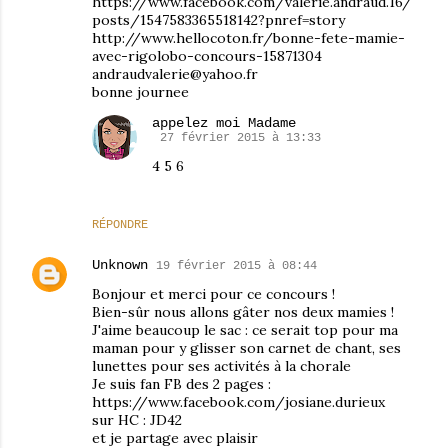
https://www.facebook.com/valerie.andraud.16/
posts/1547583365518142?pnref=story
http://www.hellocoton.fr/bonne-fete-mamie-
avec-rigolobo-concours-15871304
andraudvalerie@yahoo.fr
bonne journee
appelez moi Madame
27 février 2015 à 13:33
4 5 6
RÉPONDRE
Unknown
19 février 2015 à 08:44
Bonjour et merci pour ce concours !
Bien-sûr nous allons gâter nos deux mamies !
J'aime beaucoup le sac : ce serait top pour ma
maman pour y glisser son carnet de chant, ses
lunettes pour ses activités à la chorale
Je suis fan FB des 2 pages :
https://www.facebook.com/josiane.durieux
sur HC : JD42
et je partage avec plaisir