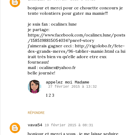
bonjour et merci pour ce chouette concours je
tente volontiers pour gater ma mamie!!!
je suis fan : ocalinex lune
je partage:
https://www.facebook.com/ocalinex.lune/posts
/1585198815054034?pnref=story
j'aimerais gagner ceci : http://rigolobo.fr/fete-
des-grands-meres/96-tablier-mamie.html ca lui
irait très bien vu qu'elle adore etre eux
fourneaux!
mail : ocalinex@yahoo.fr
belle journée!
appelez moi Madame
27 février 2015 à 13:32
1 2 3
RÉPONDRE
vava54
19 février 2015 à 08:31
bonjour et merci a vous . je me laisse seduire