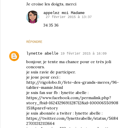
Je croise les doigts, merci
appelez moi Madame
27 février 2015 à 13:37
34 35 36
RÉPONDRE
lynette abelle
19 février 2015 à 16:09
bonjour, je tente ma chance pour ce très joli
concours.
je suis ravie de participer.
je joue pour ceci :
http://rigolobo.fr/fete-des-grands-meres/96-
tablier-mamie.html
je suis fan sur fb : lynette abelle :
https://www.facebook.com/permalink.php?
story_fbid=1624329691128712&id=100006550908
151&pnref=story
je suis abonnée a twiter : lynette abelle :
https://twitter.com/lynetteabelle/status/5684
27031312113664