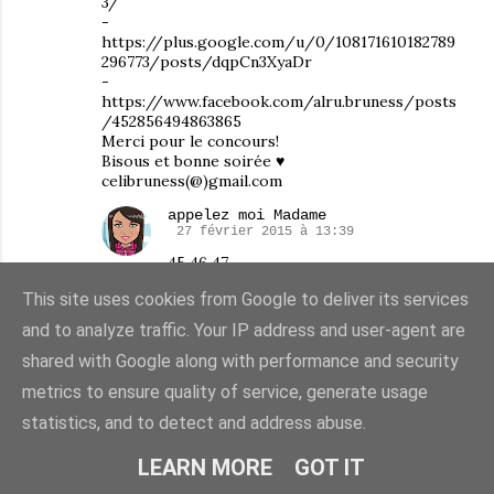
3/
-
https://plus.google.com/u/0/108171610182789
296773/posts/dqpCn3XyaDr
-
https://www.facebook.com/alru.bruness/posts
/452856494863865
Merci pour le concours!
Bisous et bonne soirée ♥
celibruness(@)gmail.com
appelez moi Madame
27 février 2015 à 13:39
45 46 47
This site uses cookies from Google to deliver its services
and to analyze traffic. Your IP address and user-agent are
appelez moi Madame
27 février 2015 à 13:47
shared with Google along with performance and security
Félicitations vous avez gagné! je vous
metrics to ensure quality of service, generate usage
envoie un mail!
statistics, and to detect and address abuse.
LEARN MORE
GOT IT
RÉPONDRE