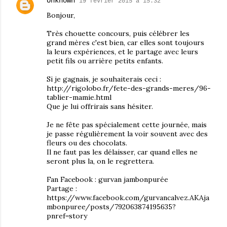
Unknown
19 février 2015 à 15:32
Bonjour,
Très chouette concours, puis célébrer les
grand mères c'est bien, car elles sont toujours
la leurs expériences, et le partage avec leurs
petit fils ou arrière petits enfants.
Si je gagnais, je souhaiterais ceci :
http://rigolobo.fr/fete-des-grands-meres/96-
tablier-mamie.html
Que je lui offrirais sans hésiter.
Je ne fête pas spécialement cette journée, mais
je passe régulièrement la voir souvent avec des
fleurs ou des chocolats.
Il ne faut pas les délaisser, car quand elles ne
seront plus la, on le regrettera.
Fan Facebook : gurvan jambonpurée
Partage :
https://www.facebook.com/gurvancalvez.AKAja
mbonpuree/posts/792063874195635?
pnref=story