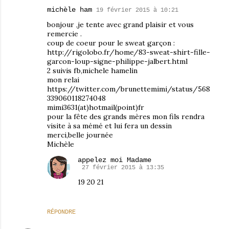
michèle ham
19 février 2015 à 10:21
bonjour ,je tente avec grand plaisir et vous
remercie .
coup de coeur pour le sweat garçon :
http://rigolobo.fr/home/83-sweat-shirt-fille-
garcon-loup-signe-philippe-jalbert.html
2 suivis fb,michele hamelin
mon relai
https://twitter.com/brunettemimi/status/568
339060118274048
mimi3631(at)hotmail(point)fr
pour la fête des grands mères mon fils rendra
visite à sa mémé et lui fera un dessin
merci,belle journée
Michèle
appelez moi Madame
27 février 2015 à 13:35
19 20 21
RÉPONDRE