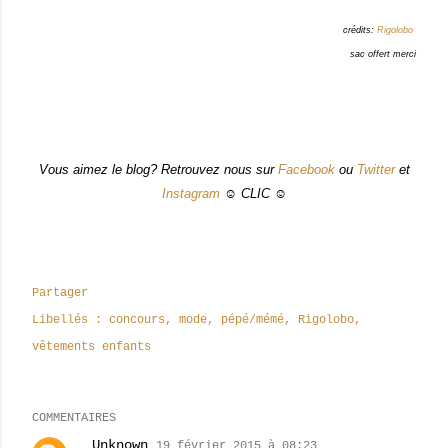
crédits:
Rigolobo
sac offert merci
Vous aimez le blog? Retrouvez nous sur
Facebook
ou
Twitter
et
Instagram
☺ CLIC ☺
Partager
Libellés :
concours
mode
pépé/mémé
Rigolobo
vêtements enfants
COMMENTAIRES
Unknown
19 février 2015 à 08:23