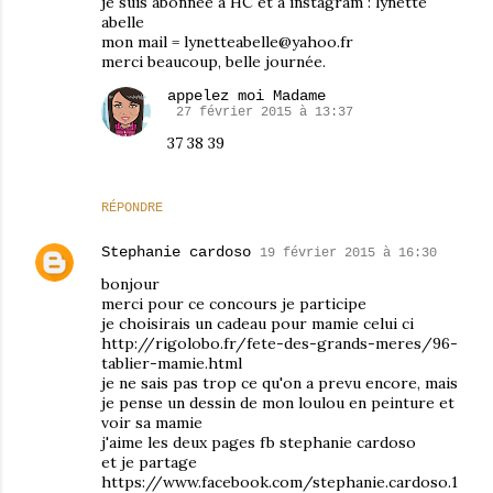
je suis abonnée a HC et a instagram : lynette
abelle
mon mail = lynetteabelle@yahoo.fr
merci beaucoup, belle journée.
appelez moi Madame
27 février 2015 à 13:37
37 38 39
RÉPONDRE
Stephanie cardoso
19 février 2015 à 16:30
bonjour
merci pour ce concours je participe
je choisirais un cadeau pour mamie celui ci
http://rigolobo.fr/fete-des-grands-meres/96-
tablier-mamie.html
je ne sais pas trop ce qu'on a prevu encore, mais
je pense un dessin de mon loulou en peinture et
voir sa mamie
j'aime les deux pages fb stephanie cardoso
et je partage
https://www.facebook.com/stephanie.cardoso.1