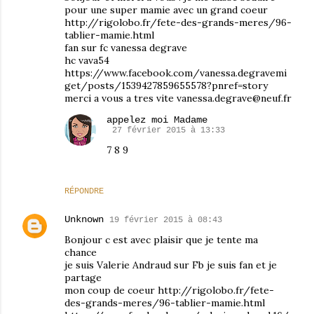
pour une super mamie avec un grand coeur
http://rigolobo.fr/fete-des-grands-meres/96-
tablier-mamie.html
fan sur fc vanessa degrave
hc vava54
https://www.facebook.com/vanessa.degravemi
get/posts/1539427859655578?pnref=story
merci a vous a tres vite vanessa.degrave@neuf.fr
appelez moi Madame
27 février 2015 à 13:33
7 8 9
RÉPONDRE
Unknown
19 février 2015 à 08:43
Bonjour c est avec plaisir que je tente ma
chance
je suis Valerie Andraud sur Fb je suis fan et je
partage
mon coup de coeur http://rigolobo.fr/fete-
des-grands-meres/96-tablier-mamie.html