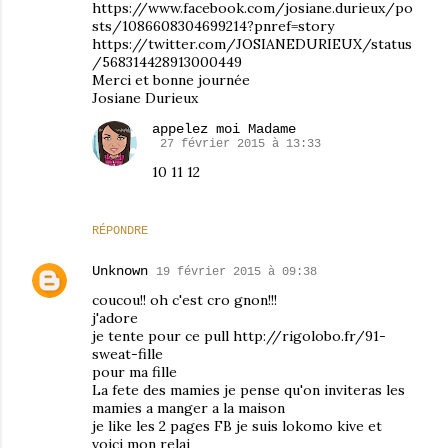
https://www.facebook.com/josiane.durieux/po
sts/1086608304699214?pnref=story
https://twitter.com/JOSIANEDURIEUX/status
/568314428913000449
Merci et bonne journée
Josiane Durieux
appelez moi Madame
27 février 2015 à 13:33
10 11 12
RÉPONDRE
Unknown
19 février 2015 à 09:38
coucou!! oh c'est cro gnon!!!
j'adore
je tente pour ce pull http://rigolobo.fr/91-
sweat-fille
pour ma fille
La fete des mamies je pense qu'on inviteras les
mamies a manger a la maison
je like les 2 pages FB je suis lokomo kive et
voici mon relai