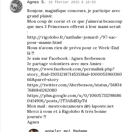
Agnes S.
19 février 2015 à 10:55
Bonjour, magnifique concours, je participe avec
grand plaisir.
Mon coup de coeur et ce que j'aimerai beaucoup
que mes 3 Princesses offrent à leur mami serait
:
http://rigolobo.fr/nathalie-jomard-/97-sac-
pour-mamie.html
Nous n'avons rien de prévu pour ce Week-End
là !!!
Je suis sur Facebook : Agnes Berbesson
Je partage volontiers avec mes Amies :
https://www.facebook.com/permalink.php?
story_fbid=330512187145313&id=1000055960360
66&pnref=story
https://twitter.com/Aberbesson/status/56834
7686841262080
https://plus.google.com/u/0/10605733298686
0414906/posts/2T3ASdS3pTd
Mon mail : mestroiszamours (@) laposte.net
Merci à vous et à Rigolobo & très bonne
journée !!!
Agnes
appelez moi Madame