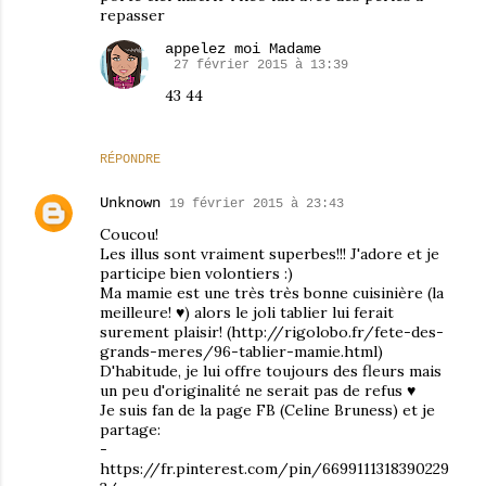
repasser
appelez moi Madame
27 février 2015 à 13:39
43 44
RÉPONDRE
Unknown
19 février 2015 à 23:43
Coucou!
Les illus sont vraiment superbes!!! J'adore et je
participe bien volontiers :)
Ma mamie est une très très bonne cuisinière (la
meilleure! ♥) alors le joli tablier lui ferait
surement plaisir! (http://rigolobo.fr/fete-des-
grands-meres/96-tablier-mamie.html)
D'habitude, je lui offre toujours des fleurs mais
un peu d'originalité ne serait pas de refus ♥
Je suis fan de la page FB (Celine Bruness) et je
partage:
-
https://fr.pinterest.com/pin/6699111318390229