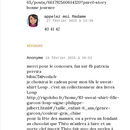
65/posts/661792560614320?pnref=story
bonne journee
appelez moi Madame
27 février 2015 à 13:39
40 41 42
RÉPONDRE
Anonyme
19 février 2015 à 18:53
merci pour le concours, fan sur fb patricia
pereira
bibia75@voila.fr
je choisirai le cadeau pour mon fils le sweat-
shirt Loup , c'est un collectionneur des livres
Loup
http://rigolobo.fr/home/83-sweat-shirt-fille-
garcon-loup-signe-philippe-
jalbert.html#/taille_enfant-6_ans/genre-
garcon/couleur-gris_chine
pour la fête des mamies, on a prévu un fondant
au chocolat que Théo m'aidera à faire et un
porte clef inscrit Théo fait avec des perles à