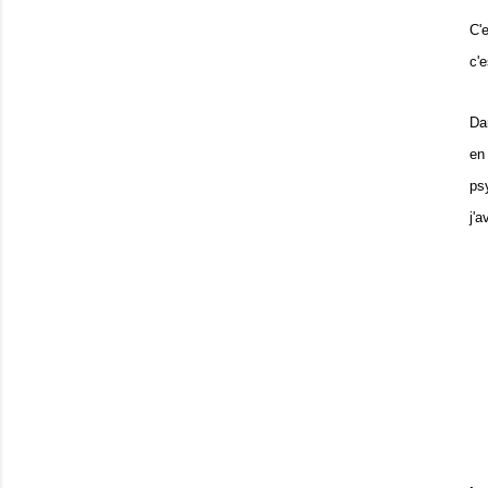
C'
c'
Da
en
ps
j'a