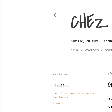
CHEZ
Famille, culture, lectu
JEUX
VOYAGES
SOR
Partager
fé
C
Libellés
Le club des blogueurs
lecteurs
Do
roman
je