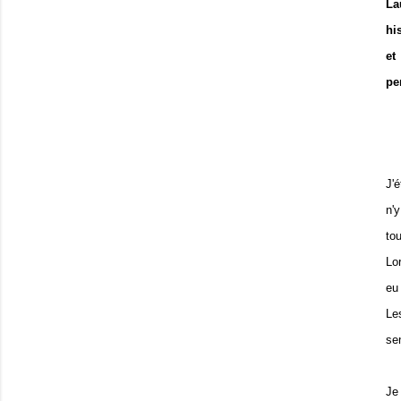
La
hi
et
pe
J'
n'
to
Lor
eu 
Le
se
Je