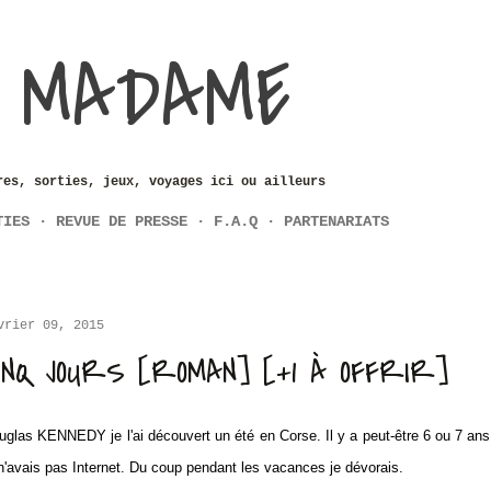
Accéder au contenu principal
 MADAME
res, sorties, jeux, voyages ici ou ailleurs
TIES
REVUE DE PRESSE
F.A.Q
PARTENARIATS
vrier 09, 2015
INQ JOURS [ROMAN] [+1 À OFFRIR]
uglas KENNEDY je l'ai découvert un été en Corse. Il y a peut-être 6 ou 7 an
 n'avais pas Internet. Du coup pendant les vacances je dévorais.