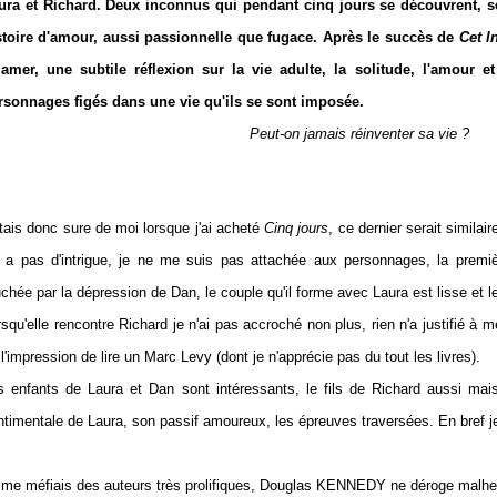
ura et Richard. Deux inconnus qui pendant cinq jours se découvrent, se
stoire d'amour, aussi passionnelle que fugace. Après le succès de
Cet I
 amer, une subtile réflexion sur la vie adulte, la solitude, l'amour e
rsonnages figés dans une vie qu'ils se sont imposée.
Peut-on jamais réinventer sa vie ?
étais donc sure de moi lorsque j'ai acheté
Cinq jours
, ce dernier serait similai
y a pas d'intrigue, je ne me suis pas attachée aux personnages, la premièr
uchée par la dépression de Dan, le couple qu'il forme avec Laura est lisse et l
squ'elle rencontre Richard je n'ai pas accroché non plus, rien n'a justifié à m
l'impression de lire un Marc Levy (dont je n'apprécie pas du tout les livres).
s enfants de Laura et Dan sont intéressants, le fils de Richard aussi mai
ntimentale de Laura, son passif amoureux, les épreuves traversées. En bref j
 me méfiais des auteurs très prolifiques, Douglas KENNEDY ne déroge malhe