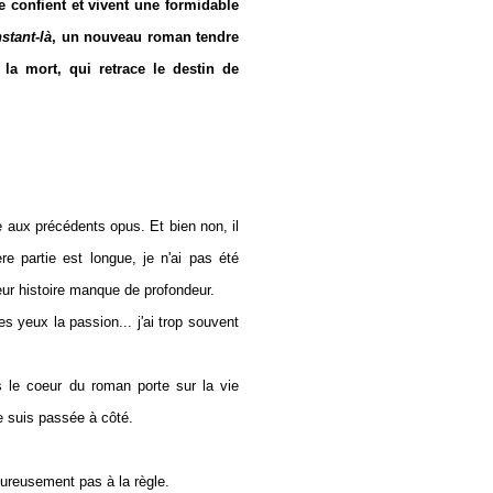
 confient et vivent une formidable
nstant-là
, un nouveau roman tendre
t la mort, qui retrace le destin de
re aux précédents opus. Et bien non, il
e partie est longue, je n'ai pas été
eur histoire manque de profondeur.
es yeux la passion... j'ai trop souvent
s le coeur du roman porte sur la vie
e suis passée à côté.
ureusement pas à la règle.