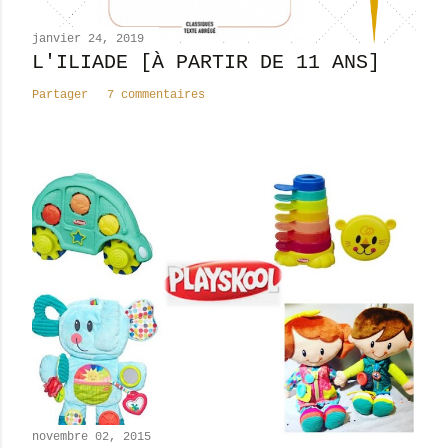
e
n
janvier 24, 2019
t
L'ILIADE [À PARTIR DE 11 ANS]
a
Partager
7 commentaires
i
r
e
novembre 02, 2015