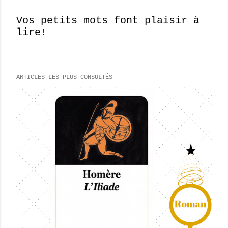
Vos petits mots font plaisir à
lire!
E
n
r
e
ARTICLES LES PLUS CONSULTÉS
g
i
s
t
r
e
r
u
n
c
o
m
m