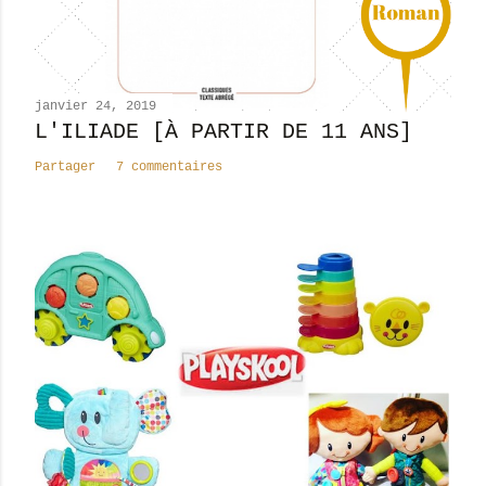
o
m
m
e
n
janvier 24, 2019
t
L'ILIADE [À PARTIR DE 11 ANS]
a
Partager
7 commentaires
i
r
e