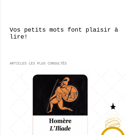
Vos petits mots font plaisir à
lire!
E
n
r
e
ARTICLES LES PLUS CONSULTÉS
g
i
s
t
r
e
r
u
n
c