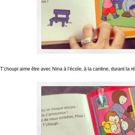
T'choupi aime être avec Nina à l'école, à la cantine, durant la r