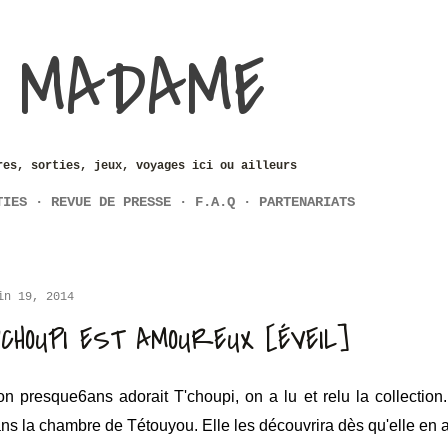
Accéder au contenu principal
 MADAME
res, sorties, jeux, voyages ici ou ailleurs
TIES
REVUE DE PRESSE
F.A.Q
PARTENARIATS
in 19, 2014
'CHOUPI EST AMOUREUX [ÉVEIL]
n presque6ans adorait T'choupi, on a lu et relu la collection
ns la chambre de Tétouyou. Elle les découvrira dès qu'elle en a