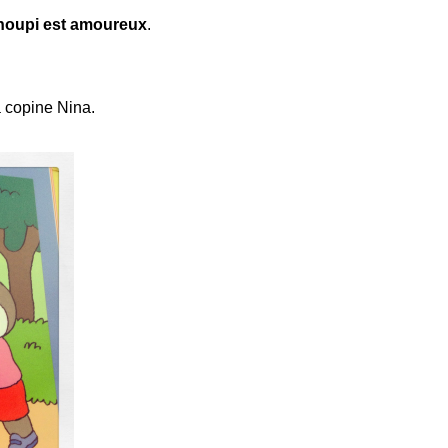
houpi est amoureux
.
a copine Nina.