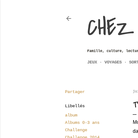
CHEZ
Famille, culture, lectu
JEUX
VOYAGES
SOR
Partager
ju
T
Libellés
album
Mo
Albums 0-3 ans
Challenge
da
Challenge 2014