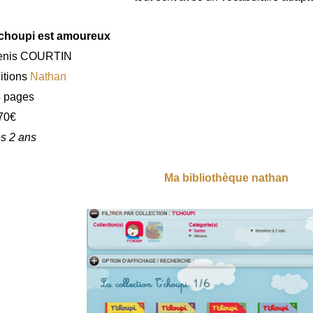
choupi est amoureux
enis COURTIN
itions
Nathan
 pages
70€
s 2 ans
Ma bibliothèque nathan