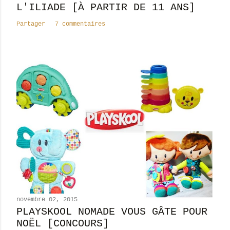
t
L'ILIADE [À PARTIR DE 11 ANS]
a
Partager
7 commentaires
i
r
e
novembre 02, 2015
PLAYSKOOL NOMADE VOUS GÂTE POUR
NOËL [CONCOURS]