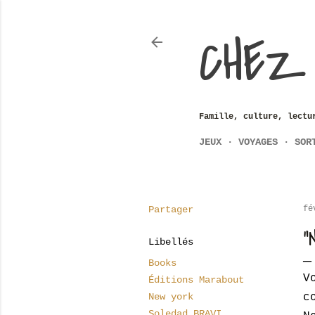
CHEZ
Famille, culture, lectu
JEUX
VOYAGES
SOR
Partager
fé
"
Libellés
Books
V
Éditions Marabout
New york
c
Soledad BRAVI