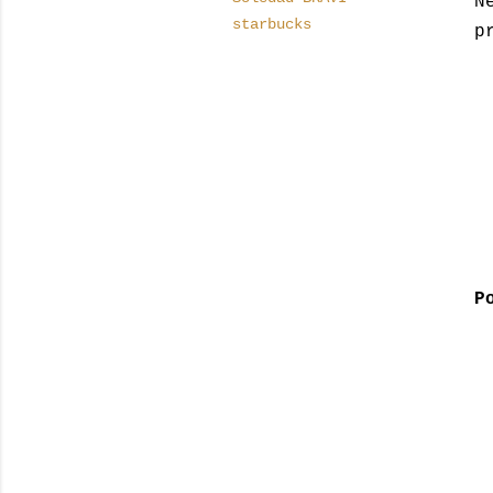
N
starbucks
p
P