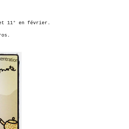
 et 11° en février.
ros.