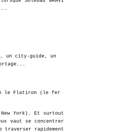
lorsque Soledad BRAVI
...
e, un city-guide, un
ortage...
n le Flatiron (le fer
 New York). Et surtout
eux vaut se concentrer
e traverser rapidement