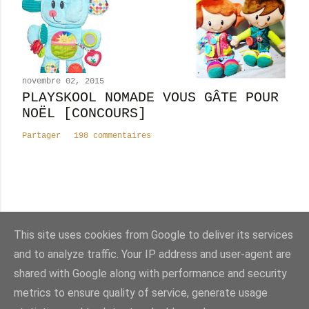
novembre 02, 2015
PLAYSKOOL NOMADE VOUS GÂTE POUR
NOËL [CONCOURS]
Partager
198 commentaires
Nombre total de pages vues
This site uses cookies from Google to deliver its services
8
2
4
3
1
8
2
and to analyze traffic. Your IP address and user-agent are
shared with Google along with performance and security
Fourni par Blogger
metrics to ensure quality of service, generate usage