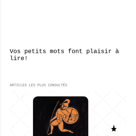
Vos petits mots font plaisir à
lire!
E
n
r
e
ARTICLES LES PLUS CONSULTÉS
g
i
s
t
r
e
r