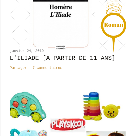
u
n
c
o
m
m
e
n
janvier 24, 2019
t
L'ILIADE [À PARTIR DE 11 ANS]
a
Partager
7 commentaires
i
r
e