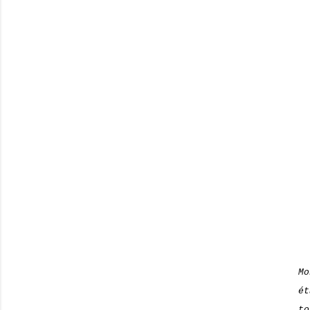
Mo
ét
to