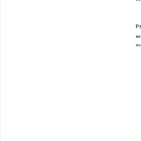
P
sc
a