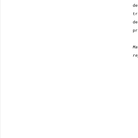
d
tr
d
pr
M
r