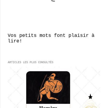
Vos petits mots font plaisir à
lire!
E
n
r
e
ARTICLES LES PLUS CONSULTÉS
g
i
s
t
r
e
r
u