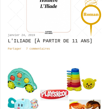
n
c
o
m
m
e
n
janvier 24, 2019
t
L'ILIADE [À PARTIR DE 11 ANS]
a
Partager
7 commentaires
i
r
e