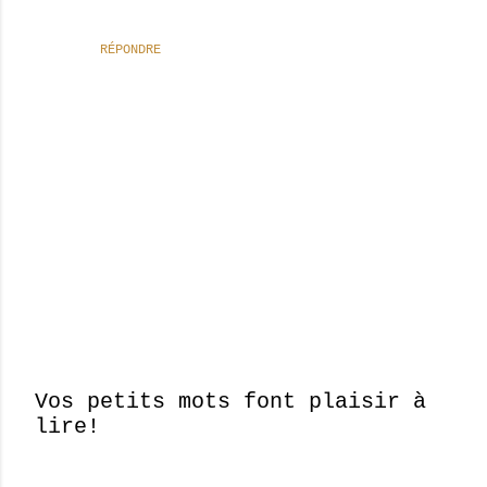
RÉPONDRE
Vos petits mots font plaisir à
lire!
E
n
r