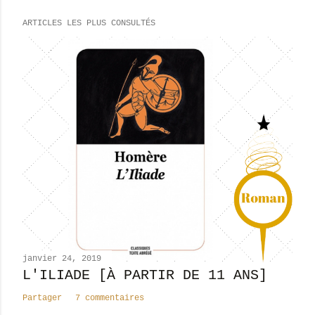
e
ARTICLES LES PLUS CONSULTÉS
g
i
s
t
r
e
r
u
n
c
o
m
m
e
n
janvier 24, 2019
t
L'ILIADE [À PARTIR DE 11 ANS]
a
Partager
7 commentaires
i