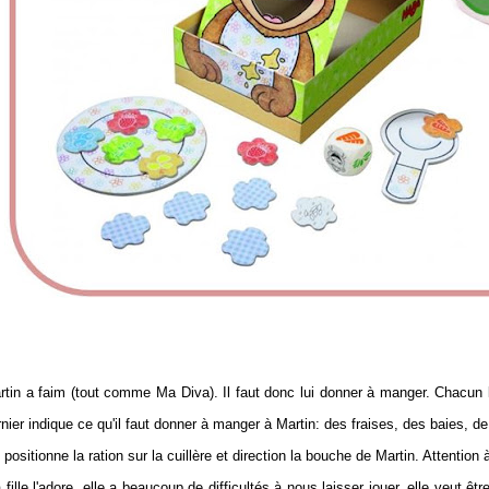
rtin a faim (tout comme Ma Diva). Il faut donc lui donner à manger. Chacun le
nier indique ce qu'il faut donner à manger à Martin: des fraises, des baies, de l
positionne la ration sur la cuillère et direction la bouche de Martin. Attention 
fille l'adore, elle a beaucoup de difficultés à nous laisser jouer, elle veut ê