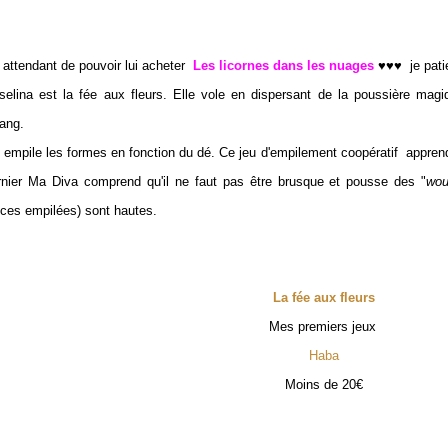
 attendant de pouvoir lui acheter
Les licornes dans les nuages
♥♥♥ je patie
selina est la fée aux fleurs. Elle vole en dispersant de la poussière mag
tang.
 empile les formes en fonction du dé. Ce jeu d'empilement coopératif apprend 
rnier Ma Diva comprend qu'il ne faut pas être brusque et pousse des "
wo
èces empilées) sont hautes.
La fée aux fleurs
Mes premiers jeux
Haba
Moins de 20€