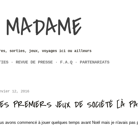
Accéder au contenu principal
 MADAME
res, sorties, jeux, voyages ici ou ailleurs
TIES
REVUE DE PRESSE
F.A.Q
PARTENARIATS
nvier 12, 2016
ES PREMIERS JEUX DE SOCIÉTÉ [À PA
us avons commencé à jouer quelques temps avant Noël mais je n'avais pas pr