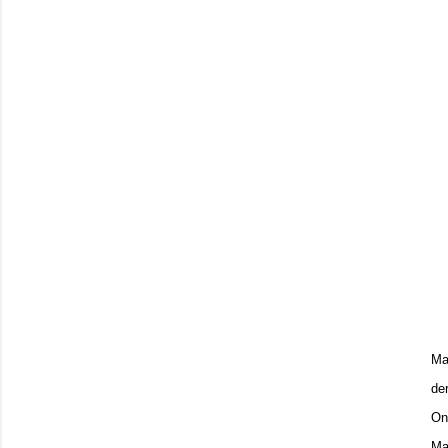
Ma
der
On 
Ma 