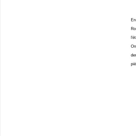
En
Ro
l'é
On
de
pi