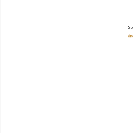
So
én