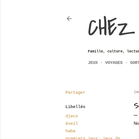
CHEZ
Famille, culture, lectu
JEUX
VOYAGES
SOR
Partager
ja
S
Libellés
djeco
éveil
No
haba
premiers jeux; jeux de