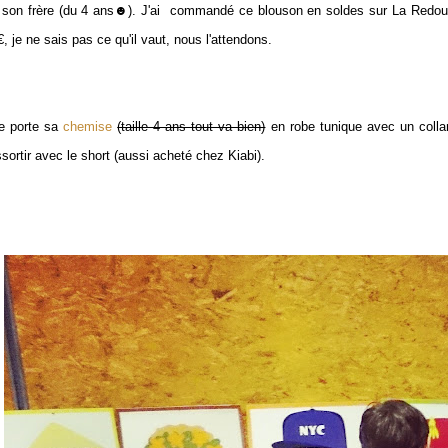
 son frère (du 4 ans☻). J'ai commandé ce blouson en soldes sur La Redo
, je ne sais pas ce qu'il vaut, nous l'attendons.
le porte sa
chemise
(taille 4 ans tout va bien)
en robe tunique avec un collan
ssortir avec le short (aussi acheté chez Kiabi).