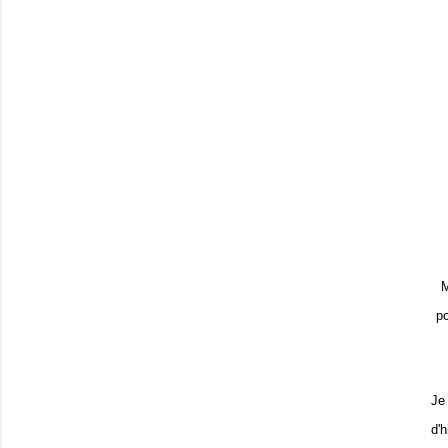
M
po
Je
d'h