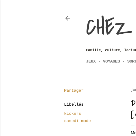
CHEZ
Famille, culture, lectu
JEUX
VOYAGES
SOR
Partager
ja
D
Libellés
[
kickers
samedi mode
Mo