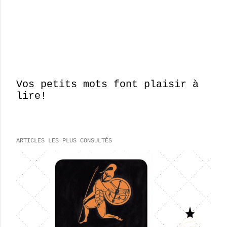
Vos petits mots font plaisir à
lire!
E
n
r
e
ARTICLES LES PLUS CONSULTÉS
g
i
s
t
r
e
r
u