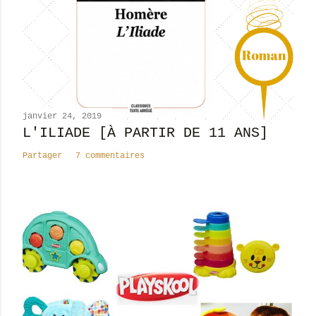
n
c
o
m
m
e
n
janvier 24, 2019
t
L'ILIADE [À PARTIR DE 11 ANS]
a
Partager
7 commentaires
i
r
e