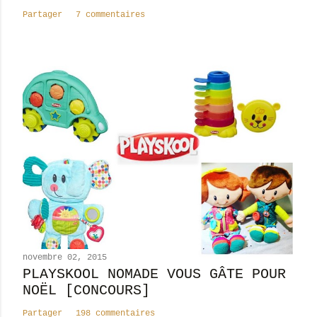
a
Partager
7 commentaires
i
r
e
novembre 02, 2015
PLAYSKOOL NOMADE VOUS GÂTE POUR
NOËL [CONCOURS]
Partager
198 commentaires