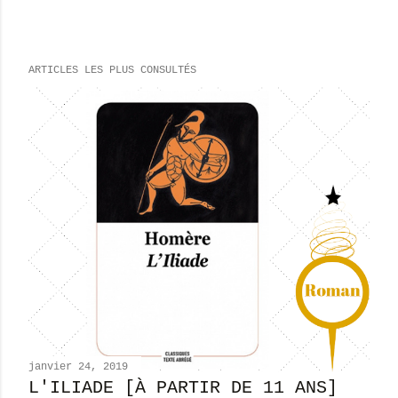
n
r
e
ARTICLES LES PLUS CONSULTÉS
g
i
s
t
r
e
r
u
n
c
o
m
m
e
n
janvier 24, 2019
t
L'ILIADE [À PARTIR DE 11 ANS]