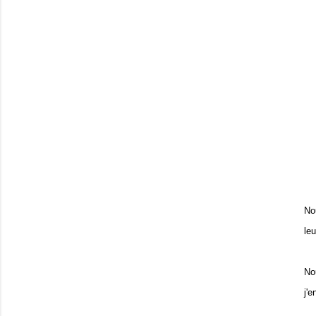
No
le
No
j'e