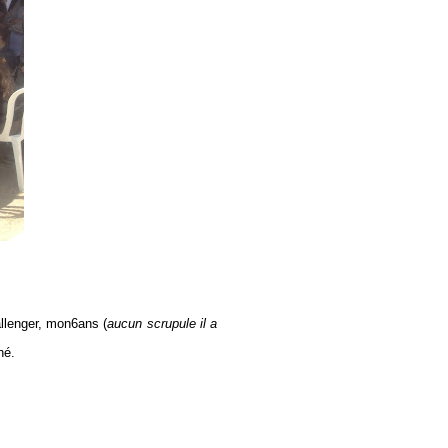
allenger, mon6ans (
aucun scrupule il a
né.