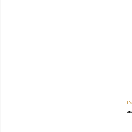
L'
au