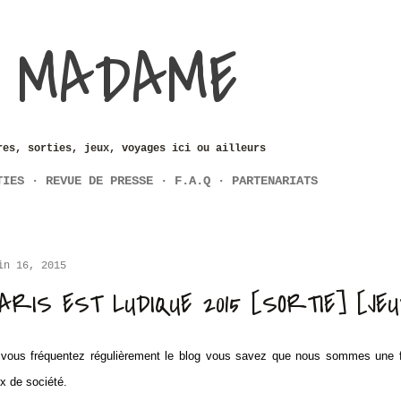
Accéder au contenu principal
 MADAME
res, sorties, jeux, voyages ici ou ailleurs
TIES
REVUE DE PRESSE
F.A.Q
PARTENARIATS
in 16, 2015
ARIS EST LUDIQUE 2015 [SORTIE] [JEU
 vous fréquentez régulièrement le blog vous savez que nous sommes une f
ux de société.