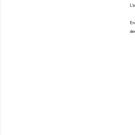
L'
En
de