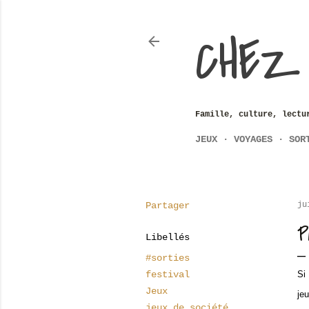
CHEZ
Famille, culture, lectu
JEUX
VOYAGES
SOR
Partager
ju
P
Libellés
#sorties
festival
Si
Jeux
je
jeux de société