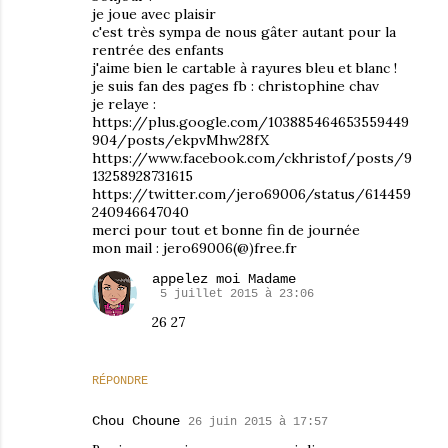
je joue avec plaisir
c'est très sympa de nous gâter autant pour la
rentrée des enfants
j'aime bien le cartable à rayures bleu et blanc !
je suis fan des pages fb : christophine chav
je relaye :
https://plus.google.com/103885464653559449
904/posts/ekpvMhw28fX
https://www.facebook.com/ckhristof/posts/9
13258928731615
https://twitter.com/jero69006/status/614459
240946647040
merci pour tout et bonne fin de journée
mon mail : jero69006(@)free.fr
appelez moi Madame
5 juillet 2015 à 23:06
26 27
RÉPONDRE
Chou Choune
26 juin 2015 à 17:57