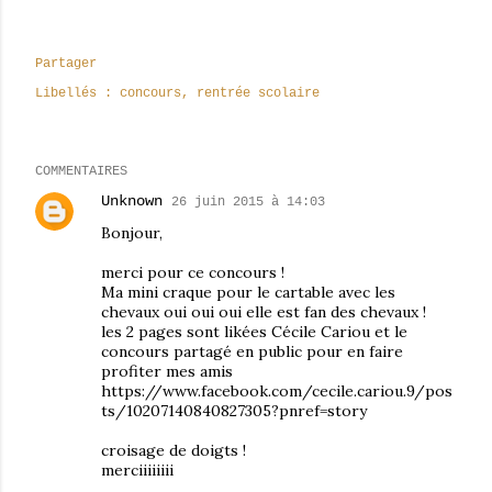
Partager
Libellés :
concours
rentrée scolaire
COMMENTAIRES
Unknown
26 juin 2015 à 14:03
Bonjour,
merci pour ce concours !
Ma mini craque pour le cartable avec les
chevaux oui oui oui elle est fan des chevaux !
les 2 pages sont likées Cécile Cariou et le
concours partagé en public pour en faire
profiter mes amis
https://www.facebook.com/cecile.cariou.9/pos
ts/10207140840827305?pnref=story
croisage de doigts !
merciiiiiiii