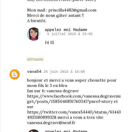
Mon mail : priscilla4482@gmail.com
Merci de nous gâter autant !!
A bientôt.
appelez moi Madame
5 juillet 2015 à 23:05
14 15
RÉPONDRE
vava54
26 juin 2015 à 16:08
bonjour et merci a vous super chouette pour
mom fils le 3 en bleu
fan sur fc vanessa degrave
https://www.facebook.com/vanessa.degravemi
get/posts/1585046891760341?pnref=story et
sur
https://twitter.com/vanes54440/status/61443
4933180899328 merci a vous a tres vite
vanessa.degrave@neuf.fr
appelez moi Madame