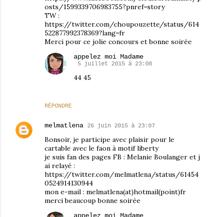
osts/1599339706983755?pnref=story
TW :
https://twitter.com/choupouzette/status/614
522877992378369?lang=fr
Merci pour ce jolie concours et bonne soirée
appelez moi Madame
5 juillet 2015 à 23:08
44 45
RÉPONDRE
melmatlena
26 juin 2015 à 23:07
Bonsoir, je participe avec plaisir pour le
cartable avec le faon à motif liberty
je suis fan des pages FB : Melanie Boulanger et j
ai relayé :
https://twitter.com/melmatlena/status/61454
0524914130944
mon e-mail : melmatlena(at)hotmail(point)fr
merci beaucoup bonne soirée
appelez moi Madame