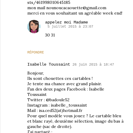
sts/461998010645185
mon mail nounoucacaouette@gmail.com
merci en vous souhaitant un agréable week end!
appelez moi Madame
5 juillet 2015 à 23:07
30 31
RÉPONDRE
Isabelle Toussaint
26 juin 2015 à 18:47
Bonjour,
Ils sont chouettes ces cartables !
Je tente ma chance avec grand plaisir.
Fan des deux pages Facebook : Isabelle
Toussaint
Twitter : @badoule52
Instagram : isabelle_toussaint
Mail : isa.ced52(at)hotmail.fr
Pour quel modèle vous jouez ? Le cartable bleu
et blanc rayé, deuxième sélection, image du bas à
gauche (sac de droite).
J'ai partagé :