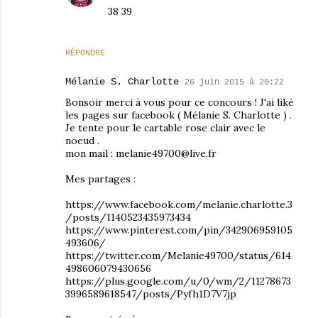
38 39
RÉPONDRE
Mélanie S. Charlotte
26 juin 2015 à 20:22
Bonsoir merci à vous pour ce concours ! J'ai liké
les pages sur facebook ( Mélanie S. Charlotte ) .
Je tente pour le cartable rose clair avec le
noeud .
mon mail : melanie49700@live.fr
Mes partages :
https://www.facebook.com/melanie.charlotte.3
/posts/1140523435973434
https://www.pinterest.com/pin/342906959105
493606/
https://twitter.com/Melanie49700/status/614
498606079430656
https://plus.google.com/u/0/wm/2/11278673
3996589618547/posts/Pyfh1D7V7jp