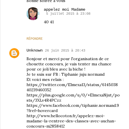
Bonne soirée à vous
appelez moi Madame
5 juillet 2015 à 23:08
40 41
RÉPONDRE
Unknown
26 juin 2015 à 20:43
Bonjour et merci pour l'organisation de ce
chouette concours, je vais tenter ma chance
pour ce joli bleu avec la biche !
Je te suis sur FB : Tiphanie juju normand
Et voici mes relais :
https://twitter.com/Elmexa13/status/6145038
40239460352
https://plus.google.com/u/0/+ElmexaNjut/po
sts/3XLv4R4PCzz
https://www.facebook.com/tiphanie.normand.9
?fref=hovercard
http://www.hellocoton.fr/appelez-moi-
madame-la-rentree-des-classes-avec-auchan-
concours-m2858412