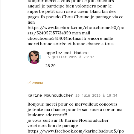
Bonjour merci a vous pour ce joli concours
auquel je participe bien volontiers pour le
superbe petit sac rose a coeur blanc fan des
pages fb pseudo Chou Choune je partage via ce
lien
https://www.facebook.com/chou.choune.90/po
sts/524057357734959 mon mail
chouchoune54140@hotmail.fr encore mille
merci bonne soirée et bonne chance a tous
appelez moi Madame
5 juillet 2015 à 23:07
28 29
RÉPONDRE
Karine Nounouducher
26 juin 2015 à 18:34
Bonjour, merci pour ce merveilleux concours
je tente ma chance pour le sac rose a coeur, ma
louloute adorerait!!!
je vous suit sur fb Karine Nounouducher
voici mon lien de partage
https://www.facebook.com/karine.badoux.5/po