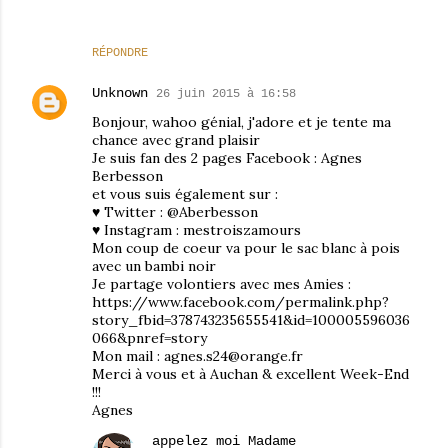
RÉPONDRE
Unknown
26 juin 2015 à 16:58
Bonjour, wahoo génial, j'adore et je tente ma
chance avec grand plaisir
Je suis fan des 2 pages Facebook : Agnes
Berbesson
et vous suis également sur :
♥ Twitter : @Aberbesson
♥ Instagram : mestroiszamours
Mon coup de coeur va pour le sac blanc à pois
avec un bambi noir
Je partage volontiers avec mes Amies :
https://www.facebook.com/permalink.php?
story_fbid=378743235655541&id=100005596036
066&pnref=story
Mon mail : agnes.s24@orange.fr
Merci à vous et à Auchan & excellent Week-End
!!!
Agnes
appelez moi Madame