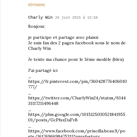
RÉPONDRE
Charly Win
26 juin 2015 à 15:56
Bonjour,
je participe et partage avec plaisir.
Je suis fan des 2 pages facebook sous le nom de
Charly Win
Je tente ma chance pour le 3ème modèle (bleu)
J'ai partagé ici
_
https://fr.pinterest.com/pin/360428776406010
777/
_
https://twitter.com/CharlyWin24/status/6144
31117211496448
_
https://plus.google.com/1015125030521841955
01/posts/GcPfsxDaFvB
_
https://www.facebook.com/priscilla.beau.9/po
sts/1617696698475311?pnref=story