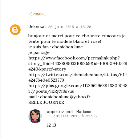
RÉPONDRE
Unknown
26 juin 2015 à 15:28
bonjour et merci pour ce chouette concours je
tente pour le modele blanc et rose!
je suis fan : chenichen lune
je partage:
https://www.facebook.com/permalink.php?
story_fbid=1438809033109259&id=10000940528
4240&pnref=story
https://twitter.com/chenichenlune/status/614
424764040523779
https://plus.google.com/1173962963846809048
37/posts/iERjtYSs7us
mail : chenichenlune@yahoo.fr
BELLE JOURNEE
appelez moi Madame
5 juillet 2015 à 23:05
12 13