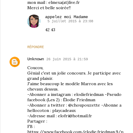
mon mail : elmexa(at)live.fr
Merci et belle soirée!!
appelez moi Madame
5 juillet 2015 à 23:08
42 43
RÉPONDRE
Unknown
26 juin 2015 à 21:59
Coucou,
Génial c'est un jolie concours. Je participe avec
grand plaisir.
J'aime beaucoup le modèle Marron avec les
chevaux dessus.
-Abonner a instagram : elodiefriedman -Pseudo
facebook (Les 2) : Élodie Friedman
-Abonner a twitter : @choupouzette -Abonne a
hellocoton : playcadeaux
-Adresse mail : elofri@hotmail.fr
Partager :
FB :
https://www.facebook.com/elodie.friedman.9/p