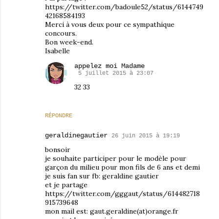
https://twitter.com/badoule52/status/6144749
42168584193
Merci à vous deux pour ce sympathique
concours.
Bon week-end.
Isabelle
appelez moi Madame
5 juillet 2015 à 23:07
32 33
RÉPONDRE
geraldinegautier
26 juin 2015 à 19:19
bonsoir
je souhaite participer pour le modèle pour
garçon du milieu pour mon fils de 6 ans et demi
je suis fan sur fb: geraldine gautier
et je partage
https://twitter.com/gggaut/status/614482718
915739648
mon mail est: gaut.geraldine(at)orange.fr